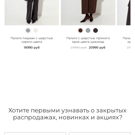
" class="js-prevent-
" class="js-prevent-
" class="
images">
images">
images"
Пальто-пиджак с шерстью
Пальто с шерстью прямого
Пальто
серого цвета
кроя цвета шоколад
кроя
18990 руб
27990 руб
20990 руб
2799
Хотите первыми узнавать о закрытых
распродажах, новинках и акциях?